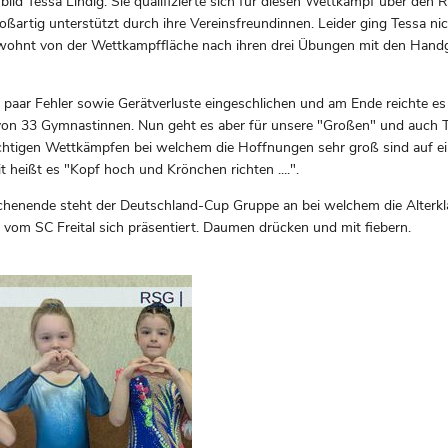
rbild Tessa Lindig. Sie qualifizierte sich für diesen Wettkampf über den
ßartig unterstützt durch ihre Vereinsfreundinnen. Leider ging Tessa ni
wohnt von der Wettkampffläche nach ihren drei Übungen mit den Handg
 paar Fehler sowie Gerätverluste eingeschlichen und am Ende reichte es 
 von 33 Gymnastinnen. Nun geht es aber für unsere "Großen" und auch T
htigen Wettkämpfen bei welchem die Hoffnungen sehr groß sind auf ei
t heißt es "Kopf hoch und Krönchen richten ....".
nende steht der Deutschland-Cup Gruppe an bei welchem die Alterkl
 vom SC Freital sich präsentiert. Daumen drücken und mit fiebern.