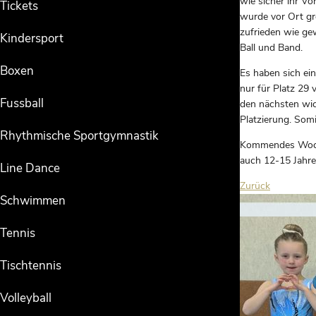
wie sicher ihr Vo
Tickets
wurde vor Ort gro
zufrieden wie ge
Kindersport
Ball und Band.
Boxen
Es haben sich ein
nur für Platz 29
Fussball
den nächsten wic
Platzierung. Somi
Rhythmische Sportgymnastik
Kommendes Woche
auch 12-15 Jahre
Line Dance
Zurück
Schwimmen
Tennis
Tischtennis
Volleyball