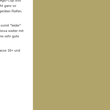
 Regio-Cup und
cht ganz so
eräten Reifen,
somit "leider"
essa weiter mit
ne sehr gute
asse 16+ und