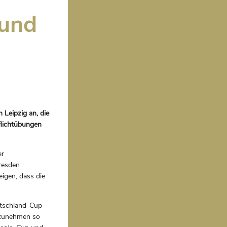
 und
Leipzig an, die
flichtübungen
er
resden
eigen, dass die
utschland-Cup
ilzunehmen so