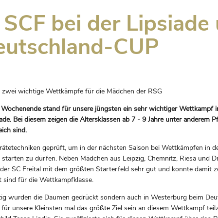
 SCF bei der Lipsiade
eutschland-CUP
 zwei wichtige Wettkämpfe für die Mädchen der RSG
ochenende stand für unsere jüngsten ein sehr wichtiger Wettkampf in 
ade. Bei diesem zeigen die Altersklassen ab 7 - 9 Jahre unter anderem P
eich sind.
ätetechniken geprüft, um in der nächsten Saison bei Wettkämpfen in d
starten zu dürfen. Neben Mädchen aus Leipzig, Chemnitz, Riesa und D
 der SC Freital mit dem größten Starterfeld sehr gut und konnte damit z
t sind für die Wettkampfklasse.
pzig wurden die Daumen gedrückt sondern auch in Westerburg beim De
te für unsere Kleinsten mal das größte Ziel sein an diesem Wettkampf te