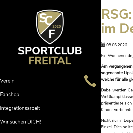
RSG:
im D
08.06.2026
Ein Wochenende,
Am vergangenen W
sogenannte Lipsi
welche für alle gl
Verein
Dabei werden Ger
Fanshop
Wettkampfklasse 
präsentierte sich
Integrationsarbeit
Kinder vorbereite
Nicht nur in Lei
Wir suchen DICH!
Einzel. Dies soll