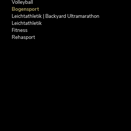
Volleyball
Bogensport
Donnerstag
Leichtathletik | Backyard Ultramarathon
17:00 - 19:00 Uhr (Kinder + Jugend)
Leichtathletik
Fitness
Freitag
Rehasport
17:00 - 19:00 Uhr (gemischt)
Samstag
09:00 - 11:00 Uhr (gemischt)