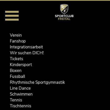
Navigation ein-/ausblenden
Training
Verein
Fanshop
Integrationsarbeit
Wir suchen DICH!
Tickets
Ab 13. April 2026 findet das Training im Rahmen der Freilu
Kindersport
Saison auf der Bogenanlage (Nebenplatz WGF-Arena) wie 
Boxen
statt:
Fussball
Rhythmische Sportgymnastik
Montag
Line Dance
17:00 - 21:00 Uhr (gemischt)
Schwimmen
Tennis
Dienstag
Tischtennis
17:00 - 19:00 Uhr (gemischt)